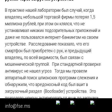
В практике нашей лаборатории был случай, когда
владелец небольшой торговой фирмы потерял 1,5
миллиона рублей, при этом он клялся, что не
устанавливал никаких подозрительных приложений и
даже не пользовался интернет-банкингом на своем
устройстве. Расследование показало, что его
смартфон был приобретен с рук, и предыдущий
владелец, по всей видимости, был связан с
мошеннической группой. При стандартной проверке
антивирус не нашел угроз. Тогда мы провели
аппаратный поиск шпионских программ слежения и
обнаружили, что вредоносный код был вшит в
загрузочный раздел (Bootloader) устройства. Это
позволяло шпиону активироваться еще до загрузки
операционной системы и перехватывать все нажатия
info@fse.ms
клавиш при вводе PIN-кода и паролей, даже если