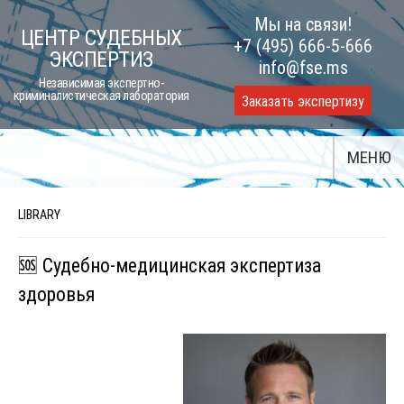
Skip
Мы на связи!
ЦЕНТР СУДЕБНЫХ
to
+7 (495) 666-5-666
ЭКСПЕРТИЗ
content
info@fse.ms
Независимая экспертно-
криминалистическая лаборатория
Заказать экспертизу
МЕНЮ
LIBRARY
🆘 Судебно-медицинская экспертиза
здоровья