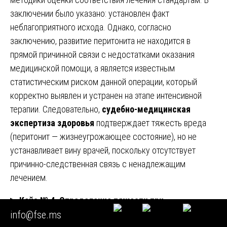
заключении было указано: установлен факт
неблагоприятного исхода. Однако, согласно
заключению, развитие перитонита не находится в
прямой причинной связи с недостатками оказания
медицинской помощи, а является известным
статистическим риском данной операции, который
корректно выявлен и устранен на этапе интенсивной
терапии. Следовательно,
судебно-медицинская
экспертиза здоровья
подтверждает тяжесть вреда
(перитонит — жизнеугрожающее состояние), но не
устанавливает вину врачей, поскольку отсутствует
причинно-следственная связь с ненадлежащим
лечением.
▶
Кейс № 4. Определение тяжести при
info@fse.ms
множественных повреждениях