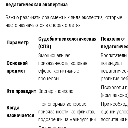
педагогическая экспертиза
Важно различать два смежных вида экспертиз, которые
часто назначаются в спорах о детях:
Судебно-психологическая
Психолого-
Параметр
(СПЭ)
педагогиче
Эмоциональная
Воспитатель
Основной
привязанность, волевая
потенциал,
предмет
сфера, когнитивные
педагогичес
процессы
развитие ре
Психолог и п
Кто проводит
Эксперт-психолог
(комплексно
При спорных вопросах
При необход
Когда
привязанности, конфликтах,
оценки усло
назначается
подозрении на манипуляции
воспитания и