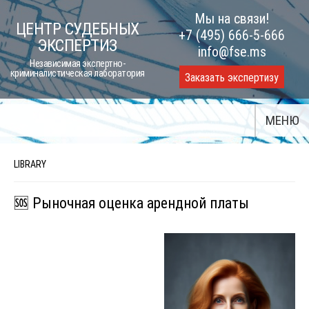
Skip
Мы на связи!
ЦЕНТР СУДЕБНЫХ
to
+7 (495) 666-5-666
ЭКСПЕРТИЗ
content
info@fse.ms
Независимая экспертно-
криминалистическая лаборатория
Заказать экспертизу
МЕНЮ
LIBRARY
🆘 Рыночная оценка арендной платы