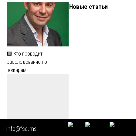
Новые статьи
🟥 Кто проводит
расследование по
пожарам
🟥 Экспертиза
info@fse.ms
электросчетчика