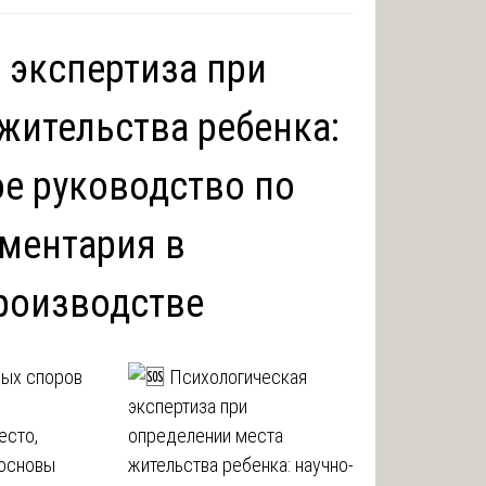
 экспертиза при
жительства ребенка:
е руководство по
ментария в
роизводстве
вых споров
есто,
 основы