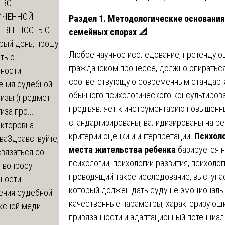
ТВО
ИЧЕННОЙ
Раздел 1. Методологические основания
СТВЕННОСТЬЮ
семейных спорах
📐
рый день, прошу
Любое научное исследование, претендующ
ть о
гражданском процессе, должно опираться
ности
соответствующую современным стандартам
ения судебной
обычного психологического консультирова
изы (предмет:
предъявляет к инструментарию повышенн
иза про...
стандартизированы, валидизированы на ре
икторовна
критерии оценки и интерпретации.
Психоло
ва
Здравствуйте,
места жительства ребенка
базируется 
вязаться со
психологии, психологии развития, психолог
о вопросу
проводящий такое исследование, выступае
ности
который должен дать суду не эмоциональн
ения судебной
качественные параметры, характеризующи
сной меди...
привязанности и адаптационный потенциа