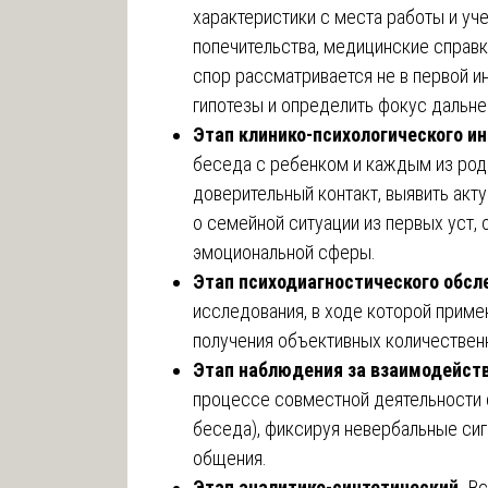
характеристики с места работы и уче
попечительства, медицинские справк
спор рассматривается не в первой и
гипотезы и определить фокус дальн
Этап клинико-психологического и
беседа с ребенком и каждым из роди
доверительный контакт, выявить акт
о семейной ситуации из первых уст, 
эмоциональной сферы.
Этап психодиагностического обсл
исследования, в ходе которой прим
получения объективных количественн
Этап наблюдения за взаимодейст
процессе совместной деятельности с
беседа), фиксируя невербальные сиг
общения.
Этап аналитико-синтетический.
Вс