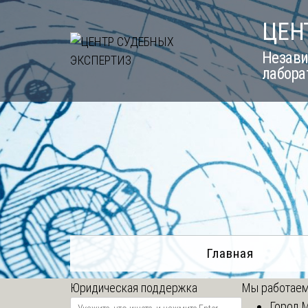
Skip
ЦЕН
to
content
Незави
лабора
Главная
Юридическая поддержка
Мы работаем
Город 