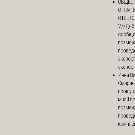
ОБЩЕС
ОГРАН
ОТВЕТ
\\\\
Доб
сообщи
возмож
провед
эксперт
эксперт
Инна В
Смирно
прошу с
мной в
возмож
провед
комплек