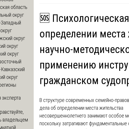
ская область
льный округ
🆘 Психологическая
-Западный
округ
определении места 
жский округ
ий округ
научно-методическо
кий округ
восточный
применению инстру
-Кавказский
ий округ
гражданском судоп
регионы
 эксперта
В структуре современных семейно-право
дела об определении места жительства
равствуйте,
несовершеннолетнего занимают особое м
ь владельцем
поскольку затрагивают фундаментальные
мнатной