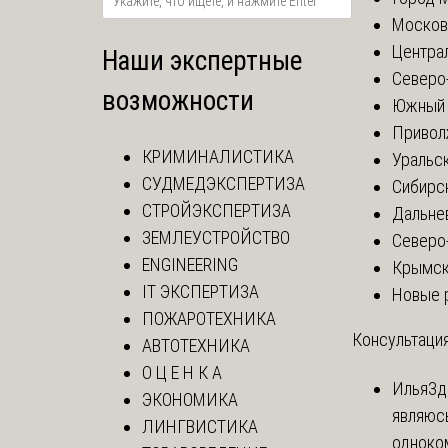
Москов
Центра
Наши экспертные
Северо
возможности
Южный 
Привол
КРИМИНАЛИСТИКА
Уральск
СУДМЕДЭКСПЕРТИЗА
Сибирс
СТРОЙЭКСПЕРТИЗА
Дальне
ЗЕМЛЕУСТРОЙСТВО
Северо
ENGINEERING
Крымск
IT ЭКСПЕРТИЗА
Новые 
ПОЖАРОТЕХНИКА
Консультация
АВТОТЕХНИКА
О Ц Е Н К А
Илья
Зд
ЭКОНОМИКА
являюс
ЛИНГВИСТИКА
одноко