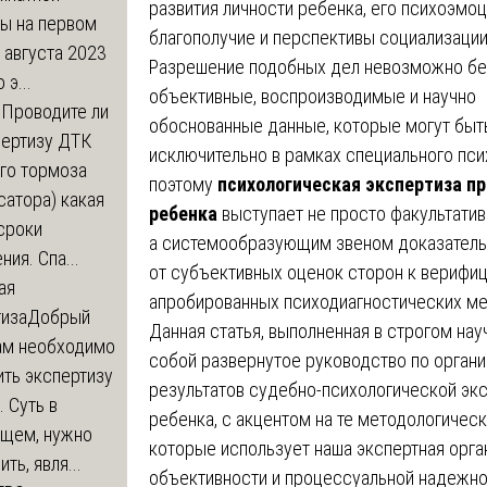
развития личности ребенка, его психоэмо
ры на первом
благополучие и перспективы социализации
 августа 2023
Разрешение подобных дел невозможно бе
 э...
объективные, воспроизводимые и научно
м
Проводите ли
обоснованные данные, которые могут быт
пертизу ДТК
исключительно в рамках специального пс
го тормоза
поэтому
психологическая экспертиза п
атора) какая
ребенка
выступает не просто факультати
сроки
а системообразующим звеном доказатель
ния. Спа...
от субъективных оценок сторон к вериф
ая
апробированных психодиагностических мет
тиза
Добрый
Данная статья, выполненная в строгом на
нам необходимо
собой развернутое руководство по органи
ть экспертизу
результатов судебно-психологической эк
 Суть в
ребенка, с акцентом на те методологичес
щем, нужно
которые использует наша экспертная орг
ть, явля...
объективности и процессуальной надежно