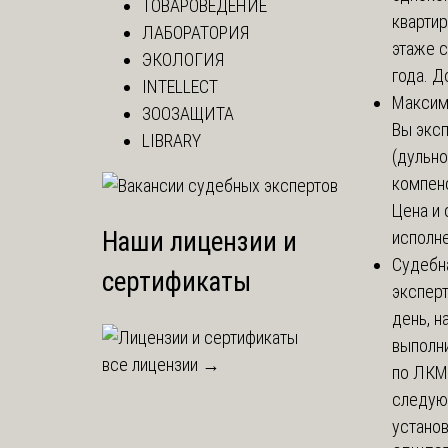
ТОВАРОВЕДЕНИЕ
кварти
ЛАБОРАТОРИЯ
этаже с
ЭКОЛОГИЯ
года. До
INTELLECT
Макси
ЗООЗАЩИТА
Вы экс
LIBRARY
(дульно
компенс
Цена и 
Наши лицензии и
исполне
Судебн
сертификаты
экспер
день, 
выполни
все лицензии →
по ЛКМ.
следую
установи