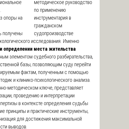
циональное
.
з опоры на
ь получены
ихологического исследования. Именно
ри определении места жительства
вным элементом судебного разбирательства,
ственной базы, позволяющим суду перейти
ицируемым фактам, полученным с помощью
одик и клинико-психологического анализа.
учно-методическом ключе, представляет
зации, проведению и интерпретации
спертизы в контексте определения судьбы
кие принципы и практические инструменты,
анизация для достижения максимальной
сти выводов.