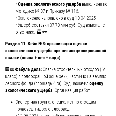
•
Оценка экологического ущерба
выполнена по
Методике № 87 и Приказу № 116.
• Заключение направлено в суд 10.04.2025.
• Ущерб составил 37,78 млн руб. Суд взыскал с
ответчика. 🏭🐟
Раздел 11. Кейс №3: организация оценки
экологического ущерба при несанкционированной
свалке (почва + лес + вода)
🏢⚖️
Фабула дела:
Свалка строительных отходов (IV
класс) в водоохранной зоне реки, частично на землях
лесного фонда (площадь 4 га). Суд назначил
оценку
экологического ущерба
. Организация работ:
Экспертная группа: специалист по отходам,
почвовед, гидролог, лесовод.
• 12.06.2025 выезд: обмер свалки с помощью