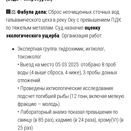
🏢⚖️
Фабула дела:
Сброс неочищенных сточных вод
гальванического цеха в реку Оку с превышением ПДК
по тяжелым металлам. Суд назначил
оценку
экологического ущерба
. Организация работ:
Экспертная группа: гидрохимик, ихтиолог,
токсиколог.
• Выезд на место 05.03.2025: отобрано 8 проб
воды (4 выше сброса, 4 ниже), 3 пробы донных
отложений.
• Проведены ихтиологические исследования:
подсчет погибшей рыбы (12 тонн, включая мелкую
фракцию — молодь).
• Лабораторный анализ показал превышения по
свинцу (в 85 раз), кадмию (в 24 раза), хрому(VI) (в
25 раз).