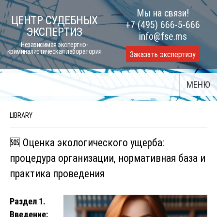
Skip
Мы на связи!
ЦЕНТР СУДЕБНЫХ
to
+7 (495) 666-5-666
ЭКСПЕРТИЗ
content
info@fse.ms
Независимая экспертно-
криминалистическая лаборатория
Заказать экспертизу
МЕНЮ
LIBRARY
🆘 Оценка экологического ущерба:
процедура организации, нормативная база и
практика проведения
Раздел 1.
Введение: