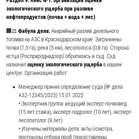
Раздел 9. Кейс №1: организация оценки
экологического ущерба при разливе
нефтепродуктов (почва + вода + лес)
🏢⚖️
Фабула дела:
Аварийный разлив дизельного
топлива на АЗС в Краснодарском крае. Загрязнены:
почва (1,5 га), река (5 км), лесополоса (0,8 га). Сторона
истца (Росприроднадзор) обратилась в суд. Суд
назначил
оценку экологического ущерба
в нашем
центре. Организация работ:
Менеджер принял определение суда (№ дела
А32-12345/2025) 15.01.2025.
• Экспертная группа: ведущий эксперт-почвовед
(15 лет стажа), эксперт-гидролог (10 лет), эксперт-
лесопатолог (8 лет).
• Изучены материалы дела: акты осмотра,
протоколы отбора проб (представлены