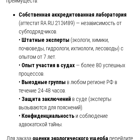
преимуществ:
Собственная аккредитованная лаборатория
(аттестат RA.RU.21ЭИ89) — независимость от
субподрядчиков.
•
Штатные эксперты
(экологи, химики,
почвоведы, гидрологи, ихтиологи, лесоводы) с
опытом от 7 лет.
•
Опыт участия в судах
— более 80 успешных
процессов.
•
Выездные группы
в любом регионе РФ в
течение 24-48 часов.
•
Защита заключений
в суде (эксперты
вызываются для пояснений).
•
Конфиденциальность
и соблюдение
адвокатской тайны.
Для заказа
оценки экологического ущерба
перейдите