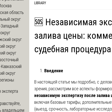
LIBRARY
Москва
ская область
льный округ
🆘 Независимая экс
-Западный
округ
залива цены: комме
жский округ
ий округ
судебная процедура
кий округ
восточный
-Кавказский
Введение
ий округ
регионы
В настоящей статье мы подробно, с делов
зрения, рассмотрим все аспекты формиро
 эксперта
независимую экспертизу после залива
включая базовые тарифы, дополнительные
равствуйте,
(выезд, срочность, лабораторные исследов
ь владельцем