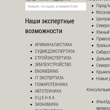
Город 
Москов
Центра
Наши экспертные
Северо
возможности
Южный 
Привол
КРИМИНАЛИСТИКА
Уральск
СУДМЕДЭКСПЕРТИЗА
Сибирс
СТРОЙЭКСПЕРТИЗА
Дальне
ЗЕМЛЕУСТРОЙСТВО
Северо
ENGINEERING
Крымск
IT ЭКСПЕРТИЗА
Новые 
ПОЖАРОТЕХНИКА
Консультация
АВТОТЕХНИКА
О Ц Е Н К А
Илья
Зд
ЭКОНОМИКА
являюс