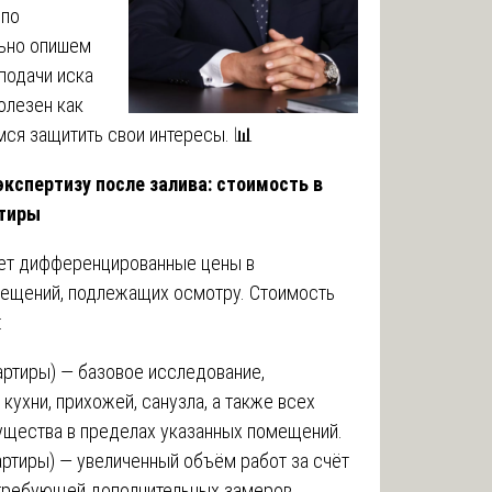
 по
льно опишем
подачи иска
олезен как
мся защитить свои интересы. 📊
кспертизу после залива: стоимость в
ртиры
ает дифференцированные цены в
мещений, подлежащих осмотру. Стоимость
:
артиры) — базовое исследование,
ухни, прихожей, санузла, а также всех
щества в пределах указанных помещений.
ртиры) — увеличенный объём работ за счёт
 требующей дополнительных замеров,