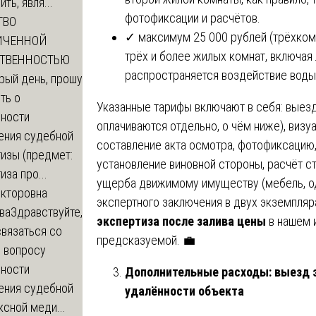
ть, явля...
фотофиксации и расчётов.
ТВО
✓ максимум 25 000 рублей (трёхком
ИЧЕННОЙ
трёх и более жилых комнат, включая 
СТВЕННОСТЬЮ
распространяется воздействие воды
рый день, прошу
ть о
Указанные тарифы включают в себя: выезд
ности
оплачиваются отдельно, о чём ниже), визу
ения судебной
составление акта осмотра, фотофиксацию,
изы (предмет:
установление виновной стороны, расчёт с
иза про...
ущерба движимому имуществу (мебель, од
икторовна
экспертного заключения в двух экземпляр
ва
Здравствуйте,
экспертиза после залива цены
в нашем 
вязаться со
предсказуемой. 💼
о вопросу
ности
Дополнительные расходы: выезд э
ения судебной
удалённости объекта
сной меди...