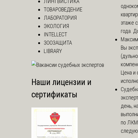
ЛИНГВИСТИКА
одноко
ТОВАРОВЕДЕНИЕ
кварти
ЛАБОРАТОРИЯ
этаже с
ЭКОЛОГИЯ
года. До
INTELLECT
Макси
ЗООЗАЩИТА
Вы экс
LIBRARY
(дульно
компенс
Цена и 
Наши лицензии и
исполне
Судебн
сертификаты
экспер
день, 
выполни
по ЛКМ.
следую