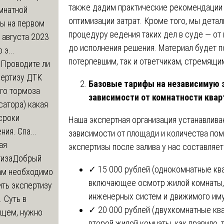
также дадим практические рекомендации
мнатной
оптимизации затрат. Кроме того, мы дета
ры на первом
процедуру ведения таких дел в суде — от 
 августа 2023
до исполнения решения. Материал будет п
 э...
потерпевшим, так и ответчикам, стремящи
м
Проводите ли
пертизу ДТК
Базовые тарифы на независимую э
го тормоза
зависимости от комнатности ква
атора) какая
сроки
Наша экспертная организация устанавлив
ния. Спа...
зависимости от площади и количества по
ая
экспертизы после залива у нас составляет
тиза
Добрый
✓ 15 000 рублей (однокомнатные кв
нам необходимо
включающее осмотр жилой комнаты, к
ть экспертизу
инженерных систем и движимого иму
 Суть в
✓ 20 000 рублей (двухкомнатные ква
щем, нужно
второй жилой комнаты, как правило,