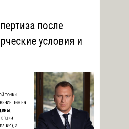
пертиза после
рческие условия и
ой точки
вания цен на
 цены
,
 опции
ания), а