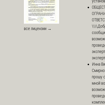
установи
ОБЩЕС
ОГРАН
ОТВЕТ
\\\\
Доб
все лицензии →
сообщи
возмож
провед
эксперт
эксперт
Инна В
Смирно
прошу с
мной в
возмож
провед
комплек