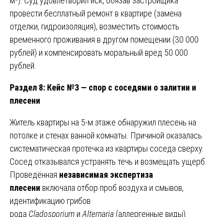
м³). Суд удовлетворил иск, обязав застройщика
провести бесплатный ремонт в квартире (замена
отделки, гидроизоляция), возместить стоимость
временного проживания в другом помещении (30 000
рублей) и компенсировать моральный вред 50 000
рублей.
Раздел 8: Кейс №3 — спор с соседями о залитии и
плесени
Житель квартиры на 5-м этаже обнаружил плесень на
потолке и стенах ванной комнаты. Причиной оказалась
систематическая протечка из квартиры соседа сверху.
Сосед отказывался устранять течь и возмещать ущерб.
Проведённая
независимая экспертиза
плесени
включала отбор проб воздуха и смывов,
идентификацию грибов
рода
Cladosporium
и
Alternaria
(аллергенные виды).