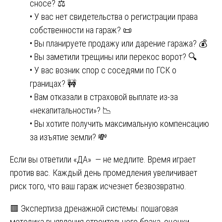
сносе? ⚖️
• У вас нет свидетельства о регистрации права
собственности на гараж? 📜
• Вы планируете продажу или дарение гаража? 💰
• Вы заметили трещины или перекос ворот? 🔍
• У вас возник спор с соседями по ГСК о
границах? 🚧
• Вам отказали в страховой выплате из-за
«некапитальности»? 📉
• Вы хотите получить максимальную компенсацию
за изъятие земли? 💸
Если вы ответили «ДА» — не медлите. Время играет
против вас. Каждый день промедления увеличивает
риск того, что ваш гараж исчезнет безвозвратно.
Навигация
🟥 Экспертиза дренажной системы: пошаговая
методика выявления строительного брака, оценки