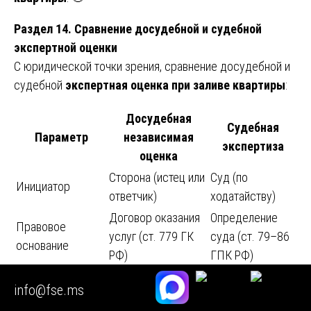
Раздел 14. Сравнение досудебной и судебной
экспертной оценки
С юридической точки зрения, сравнение досудебной и
судебной
экспертная оценка при заливе квартиры
:
Досудебная
Судебная
Параметр
независимая
экспертиза
оценка
Сторона (истец или
Суд (по
Инициатор
ответчик)
ходатайству)
Договор оказания
Определение
Правовое
услуг (ст. 779 ГК
суда (ст. 79–86
основание
РФ)
ГПК РФ)
Стоимость (наши
15–25 тыс. руб. +
35–70 тыс. руб.
info@fse.ms
тарифы)
выезд + срочность