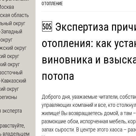
ОТОПЛЕНИЕ
Москва
ская область
льный округ
🆘 Экспертиза прич
-Западный
округ
отопления: как уст
жский округ
ий округ
виновника и взыска
кий округ
восточный
потопа
-Кавказский
ий округ
Доброго дня, уважаемые читатели, собств
регионы
управляющих компаний и все, кто столкну
 эксперта
жилище! Вы возвращаетесь домой, а там –
размокшие обои, испорченная мебель, ко
равствуйте,
запах сырости. В центре этого хаоса – ра
ь владельцем