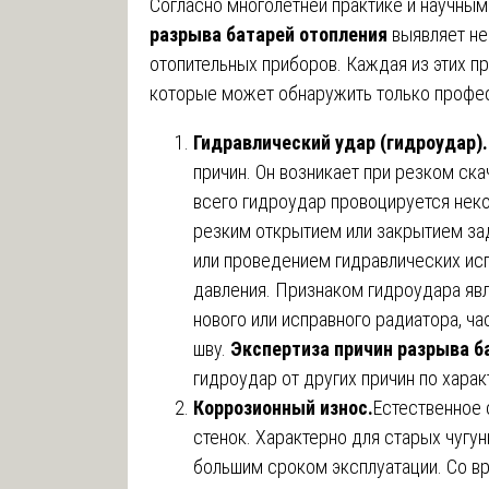
Согласно многолетней практике и научны
разрыва батарей отопления
выявляет не
отопительных приборов. Каждая из этих п
которые может обнаружить только профес
Гидравлический удар (гидроудар).
причин. Он возникает при резком ск
всего гидроудар провоцируется нек
резким открытием или закрытием за
или проведением гидравлических ис
давления. Признаком гидроудара яв
нового или исправного радиатора, ча
шву.
Экспертиза причин разрыва б
гидроудар от других причин по харак
Коррозионный износ.
Естественное 
стенок. Характерно для старых чугу
большим сроком эксплуатации. Со в