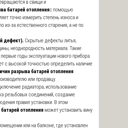
евращаются в свищи и
ыва батарей отопления
с помощью
яет точно измерить степень износа и
о из-за естественного старения, а не по
й дефект).
Скрытые дефекты литья,
ины, неоднородность материала. Такие
в первые годы эксплуатации нового прибора.
ет с высокой точностью определить наличие
ичин разрыва батарей отопления
роизводителю или продавцу.
ключение радиатора, использование
ка резьбовых соединений, создание
юдения правил установки. В этом
 батарей отопления
может установить вину
помещении или на балконе, где установлен