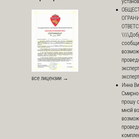
установи
ОБЩЕС
ОГРАН
ОТВЕТ
\\\\
Доб
сообщи
возмож
провед
эксперт
эксперт
все лицензии →
Инна В
Смирно
прошу с
мной в
возмож
провед
комплек