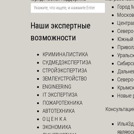
Город 
Москов
Центра
Наши экспертные
Северо
возможности
Южный 
Привол
КРИМИНАЛИСТИКА
Уральск
СУДМЕДЭКСПЕРТИЗА
Сибирс
СТРОЙЭКСПЕРТИЗА
Дальне
ЗЕМЛЕУСТРОЙСТВО
Северо
ENGINEERING
Крымск
IT ЭКСПЕРТИЗА
Новые 
ПОЖАРОТЕХНИКА
Консультация
АВТОТЕХНИКА
О Ц Е Н К А
Илья
Зд
ЭКОНОМИКА
являюс