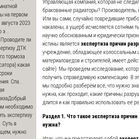
Управляющая компания, которая не следил
мнатной
бракованные радиаторы? Производитель, 
ры на первом
Или вы сами, случайно повредившие прибор
 августа 2023
накалены, а ущерб исчисляется сотнями т
 э...
научно обоснованным и юридически приз
м
Проводите ли
истины является
экспертиза причин раз
пертизу ДТК
учреждение, обладающее колоссальным шт
го тормоза
материаловедов и строителей, имеет дей
атора) какая
сайте). Мы проведём исследование, котор
сроки
получить справедливую компенсацию. В эт
ния. Спа...
мы подробно разберём всё, что нужно знат
ая
нужна, как проходит, какие причины разру
тиза
Добрый
длится и как правильно использовать её р
нам необходимо
ть экспертизу
Раздел 1. Что такое экспертиза причин
 Суть в
нужна?
щем, нужно
Итак, что же представляет собой
эксперт