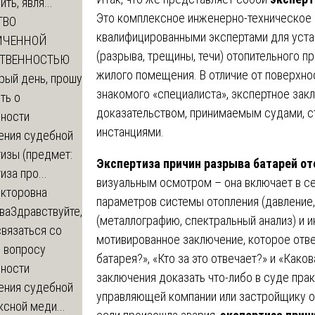
ть, явля...
Это комплексное инженерно-техническое
ТВО
квалифицированными экспертами для уста
ИЧЕННОЙ
(разрыва, трещины, течи) отопительного п
СТВЕННОСТЬЮ
жилого помещения. В отличие от поверхно
рый день, прошу
знакомого «специалиста», экспертное за
ть о
доказательством, принимаемым судами, с
ности
инстанциями.
ения судебной
изы (предмет:
Экспертиза причин разрыва батарей от
иза про...
визуальным осмотром – она включает в се
икторовна
параметров системы отопления (давление,
ва
Здравствуйте,
(металлографию, спектральный анализ) и 
вязаться со
мотивированное заключение, которое отве
о вопросу
батарея?», «Кто за это отвечает?» и «Како
ности
заключения доказать что-либо в суде прак
ения судебной
управляющей компании или застройщику о
сной меди...