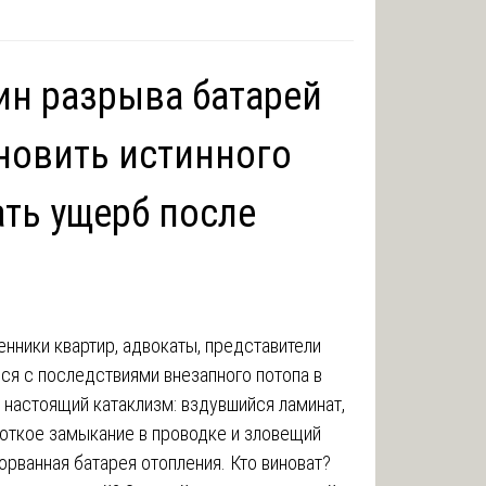
ин разрыва батарей
ановить истинного
ть ущерб после
енники квартир, адвокаты, представители
лся с последствиями внезапного потопа в
 настоящий катаклизм: вздувшийся ламинат,
роткое замыкание в проводке и зловещий
зорванная батарея отопления. Кто виноват?