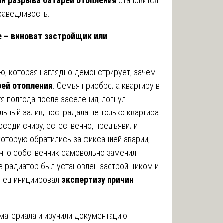
ин разрыва батарей отопления
становится
раведливость.
е – виноват застройщик или
, которая наглядно демонстрирует, зачем
рей отопления
. Семья приобрела квартиру в
я полгода после заселения, лопнул
ьный залив, пострадала не только квартира
Соседи снизу, естественно, предъявили
которую обратились за фиксацией аварии,
, что собственник самовольно заменил
е радиатор был установлен застройщиком и
лец инициировал
экспертизу причин
материала и изучили документацию.