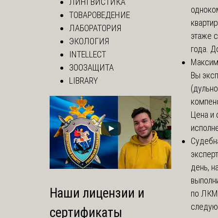
ЛИНГВИСТИКА
одноко
ТОВАРОВЕДЕНИЕ
кварти
ЛАБОРАТОРИЯ
этаже с
ЭКОЛОГИЯ
года. До
INTELLECT
Макси
ЗООЗАЩИТА
Вы экс
LIBRARY
(дульно
компенс
Цена и 
исполне
Судебн
экспер
день, 
выполни
Наши лицензии и
по ЛКМ.
следую
сертификаты