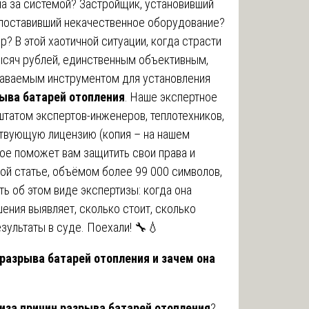
а за системой? Застройщик, установивший
поставивший некачественное оборудование?
? В этой хаотичной ситуации, когда страсти
ысяч рублей, единственным объективным,
наваемым инструментом для установления
рыва батарей отопления
. Наше экспертное
атом экспертов-инженеров, теплотехников,
ствующую лицензию (копия – на нашем
ое поможет вам защитить свои права и
ой статье, объёмом более 99 000 символов,
ь об этом виде экспертизы: когда она
шения выявляет, сколько стоит, сколько
езультаты в суде. Поехали! 🔧💧
 разрыва батарей отопления и зачем она
иза причин разрыва батарей отопления
?