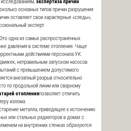
м исследованиям,
экспертиза причин
сколько основных типов причин разрушения
ричин оставляет свои характерные «следы»,
сиональный эксперт.
Это одна из самых распространённых
ачке давления в системе отопления. Чаще
орректными действиями персонала УК:
движек, неправильным запуском насосов
пытаний с превышением допустимого
ляется внезапный разрыв относительно
сто по продольной линии или сварному
атарей отопления
позволяет отличить
теру излома.
старение металла, приводящее к истончению
нных или стальных радиаторов в домах с
ременем на внутренних стенках образуются