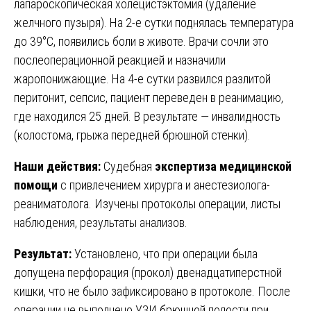
лапароскопическая холецистэктомия (удаление
желчного пузыря). На 2-е сутки поднялась температура
до 39°C, появились боли в животе. Врачи сочли это
послеоперационной реакцией и назначили
жаропонижающие. На 4-е сутки развился разлитой
перитонит, сепсис, пациент переведен в реанимацию,
где находился 25 дней. В результате — инвалидность
(колостома, грыжа передней брюшной стенки).
Наши действия:
Судебная
экспертиза медицинской
помощи
с привлечением хирурга и анестезиолога-
реаниматолога. Изучены протоколы операции, листы
наблюдения, результаты анализов.
Результат:
Установлено, что при операции была
допущена перфорация (прокол) двенадцатиперстной
кишки, что не было зафиксировано в протоколе. После
операции не выполнено УЗИ брюшной полости при