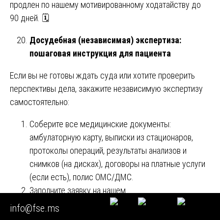
продлен по нашему мотивированному ходатайству до
90 дней. 🗓️
Досудебная (независимая) экспертиза:
пошаговая инструкция для пациента
Если вы не готовы ждать суда или хотите проверить
перспективы дела, закажите независимую экспертизу
самостоятельно:
Соберите все медицинские документы:
амбулаторную карту, выписки из стационаров,
протоколы операций, результаты анализов и
снимков (на дисках), договоры на платные услуги
(если есть), полис ОМС/ДМС.
Заполните заявку на нашем
сайте:
https://medeksp.ru/
info@fse.ms
Заключите договор (в электронном виде).