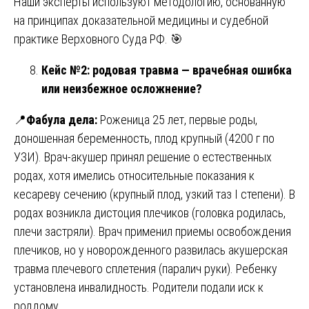
Наши эксперты используют методологию, основанную
на принципах доказательной медицины и судебной
практике Верховного Суда РФ. 🎯
Кейс №2: родовая травма — врачебная ошибка
или неизбежное осложнение?
📍
Фабула дела:
Роженица 25 лет, первые роды,
доношенная беременность, плод крупный (4200 г по
УЗИ). Врач-акушер принял решение о естественных
родах, хотя имелись относительные показания к
кесареву сечению (крупный плод, узкий таз I степени). В
родах возникла дистоция плечиков (головка родилась,
плечи застряли). Врач применил приемы освобождения
плечиков, но у новорожденного развилась акушерская
травма плечевого сплетения (паралич руки). Ребенку
установлена инвалидность. Родители подали иск к
роддому.