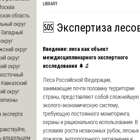
LIBRARY
Москва
ская область
льный округ
🆘 Экспертиза лесо
-Западный
округ
Введение: леса как объект
жский округ
междисциплинарного экспертного
ий округ
исследования
🌲🔬
кий округ
восточный
Леса Российской Федерации,
-Кавказский
занимающие почти половину территории
ий округ
страны, представляют собой сложнейшую
регионы
эколого-экономическую систему,
требующую постоянного мониторинга,
 эксперта
охраны и рационального использования. В
равствуйте,
условиях роста незаконных рубок, лесных
ь владельцем
пожаров, антропогенного загрязнения и