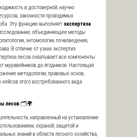
ходимость в достоверной, научно
есурсов, законности проводимых
рба. Эту функцию выполняет
экспертиза
исследование, объединяющее методы
опатологии, энтомологии, почвоведения,
ава. В отличие от узких экспертиз
спертиза лесов охватывает все компоненты
 от муравейников до ягодников. Настоящая
ожение методологии, правовых основ,
 кейсов этого востребованного вида
зы лесов
🗂️🌍
деятельности, направленный на установление
спользованием, охраной, защитой и
альных знаний в области лесного хозяйства,