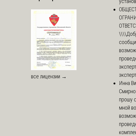
установи
ОБЩЕС
ОГРАН
ОТВЕТ
\\\\
Доб
сообщи
возмож
провед
эксперт
эксперт
все лицензии →
Инна В
Смирно
прошу с
мной в
возмож
провед
комплек