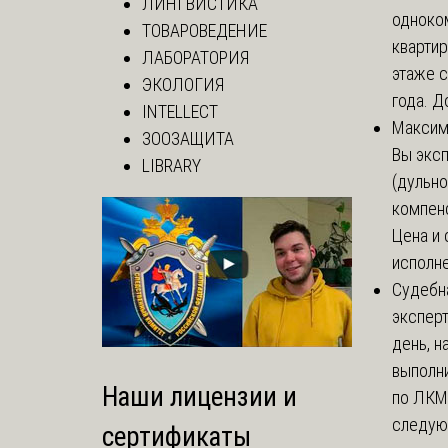
ЛИНГВИСТИКА
одноко
ТОВАРОВЕДЕНИЕ
кварти
ЛАБОРАТОРИЯ
этаже с
ЭКОЛОГИЯ
года. До
INTELLECT
Макси
ЗООЗАЩИТА
Вы экс
LIBRARY
(дульно
компенс
Цена и 
исполне
Судебн
экспер
день, 
выполни
Наши лицензии и
по ЛКМ.
следую
сертификаты