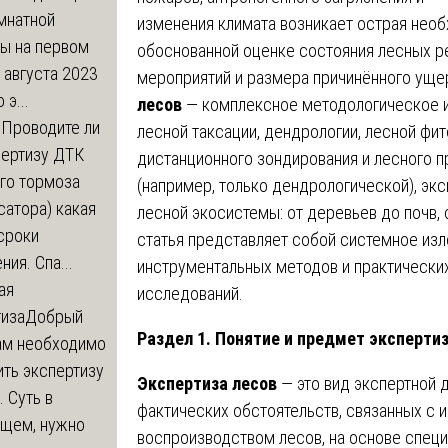
мнатной
изменения климата возникает острая необ
ры на первом
обоснованной оценке состояния лесных р
 августа 2023
мероприятий и размера причинённого уще
 э...
лесов
— комплексное методологическое 
м
Проводите ли
лесной таксации, дендрологии, лесной фит
пертизу ДТК
дистанционного зондирования и лесного пр
го тормоза
(например, только дендрологической), эк
атора) какая
лесной экосистемы: от деревьев до почв,
сроки
статья представляет собой системное изл
ния. Спа...
инструментальных методов и практических
ая
исследований.
тиза
Добрый
Раздел 1. Понятие и предмет эксперти
нам необходимо
ть экспертизу
Экспертиза лесов
— это вид экспертной 
 Суть в
фактических обстоятельств, связанных с и
щем, нужно
воспроизводством лесов, на основе специ