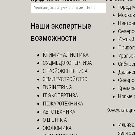
Город 
Москов
Центра
Наши экспертные
Северо
возможности
Южный 
Привол
КРИМИНАЛИСТИКА
Уральск
СУДМЕДЭКСПЕРТИЗА
Сибирс
СТРОЙЭКСПЕРТИЗА
Дальне
ЗЕМЛЕУСТРОЙСТВО
Северо
ENGINEERING
Крымск
IT ЭКСПЕРТИЗА
Новые 
ПОЖАРОТЕХНИКА
Консультация
АВТОТЕХНИКА
О Ц Е Н К А
Илья
Зд
ЭКОНОМИКА
являюс