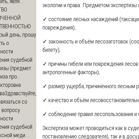
ть, явля...
экологии и права. Предметом экспертизы 
ТВО
ИЧЕННОЙ
✓ состояние лесных насаждений (таксаци
СТВЕННОСТЬЮ
повреждения);
рый день, прошу
✓ законность и объём лесозаготовок (со
ть о
билету);
ности
ения судебной
✓ причины гибели или повреждения лесов 
изы (предмет:
антропогенные факторы);
иза про...
икторовна
✓ размер ущерба, причинённого лесным р
ва
Здравствуйте,
✓ качество и объём лесовосстановительн
вязаться со
о вопросу
✓ соблюдение правил лесопользования и 
ности
ения судебной
Экспертиза может проводиться как в суд
сной меди...
постановлению следователя), так и в дос