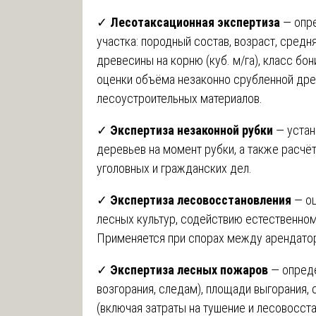
✓
Лесотаксационная экспертиза
— опре
участка: породный состав, возраст, средн
древесины на корню (куб. м/га), класс бо
оценки объёма незаконно срубленной дре
лесоустроительных материалов.
✓
Экспертиза незаконной рубки
— устан
деревьев на момент рубки, а также расчё
уголовных и гражданских дел.
✓
Экспертиза лесовосстановления
— оц
лесных культур, содействию естественном
Применяется при спорах между арендатор
✓
Экспертиза лесных пожаров
— опреде
возгорания, следам), площади выгорания,
(включая затраты на тушение и лесовосста