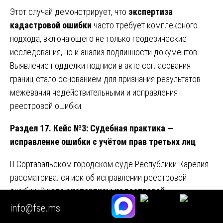
Этот случай демонстрирует, что
экспертиза
кадастровой ошибки
часто требует комплексного
подхода, включающего не только геодезические
исследования, но и анализ подлинности документов.
Выявление подделки подписи в акте согласования
границ стало основанием для признания результатов
межевания недействительными и исправления
реестровой ошибки.
Раздел 17. Кейс №3: Судебная практика —
исправление ошибки с учётом прав третьих лиц
В Сортавальском городском суде Республики Карелия
рассматривался иск об исправлении реестровой
ошибки. В ходе
экспертизы кадастровой
ошибки
было установлено несоответствие
info@fse.ms
местоположения границ, характеризующееся