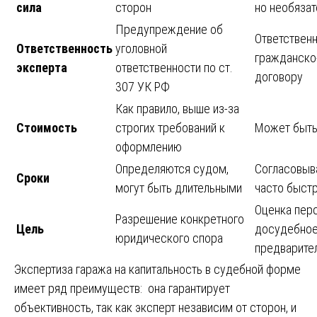
сила
сторон
но необязат
Предупреждение об
Ответственн
Ответственность
уголовной
гражданско
эксперта
ответственности по ст.
договору
307 УК РФ
Как правило, выше из-за
Стоимость
строгих требований к
Может быть
оформлению
Определяются судом,
Согласовыв
Сроки
могут быть длительными
часто быст
Оценка перс
Разрешение конкретного
Цель
досудебное
юридического спора
предварите
Экспертиза гаража на капитальность в судебной форме
имеет ряд преимуществ: она гарантирует
объективность, так как эксперт независим от сторон, и