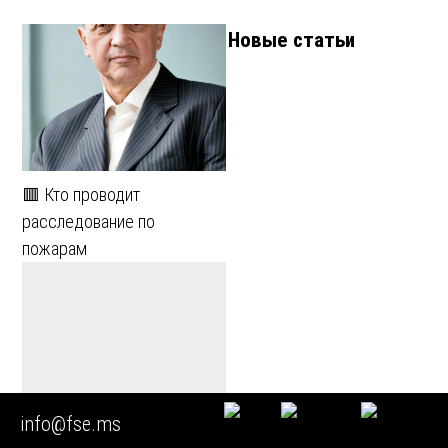
Новые статьи
🟥 Кто проводит
расследование по
пожарам
info@fse.ms
🟥 Экспертиза