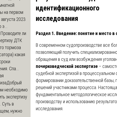
мнатной
идентификационного
ры на первом
исследования
 августа 2023
 э...
Раздел 1. Введение: понятие и место в
м
Проводите ли
пертизу ДТК
В современном судопроизводстве все бол
го тормоза
позволяющий получить специализированно
атора) какая
обращения в суд или возбуждения уголовн
сроки
почерковедческой экспертизе
– самосто
ния. Спа...
судебной экспертизой в процессуальном 
ая
формировании доказательственной базы, п
тиза
Добрый
решений участниками процесса. Настояща
нам необходимо
фундаментальное методологическое иссле
ть экспертизу
производству и использованию результат
 Суть в
исследования.
щем, нужно