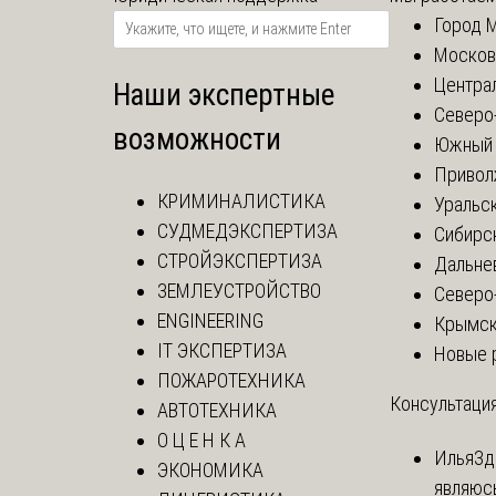
Город 
Москов
Центра
Наши экспертные
Северо
возможности
Южный 
Привол
КРИМИНАЛИСТИКА
Уральск
СУДМЕДЭКСПЕРТИЗА
Сибирс
СТРОЙЭКСПЕРТИЗА
Дальне
ЗЕМЛЕУСТРОЙСТВО
Северо
ENGINEERING
Крымск
IT ЭКСПЕРТИЗА
Новые 
ПОЖАРОТЕХНИКА
Консультация
АВТОТЕХНИКА
О Ц Е Н К А
Илья
Зд
ЭКОНОМИКА
являюс