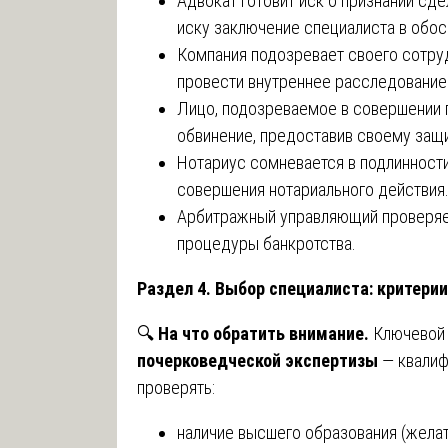
Адвокат готовит иск о признании сде
иску заключение специалиста в обос
Компания подозревает своего сотруд
провести внутреннее расследование 
Лицо, подозреваемое в совершении п
обвинение, предоставив своему защи
Нотариус сомневается в подлинности
совершения нотариального действия
Арбитражный управляющий проверяе
процедуры банкротства.
Раздел 4. Выбор специалиста: критери
🔍
На что обратить внимание.
Ключевой 
почерковедческой экспертизы
— квалиф
проверять:
наличие высшего образования (жела