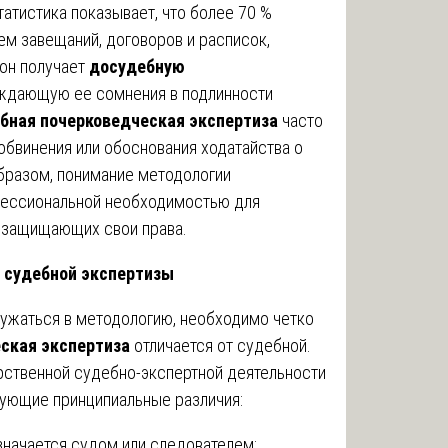
атистика показывает, что более 70 %
ем завещаний, договоров и расписок,
рон получает
досудебную
рждающую ее сомнения в подлинности
бная почерковедческая экспертиза
часто
бвинения или обоснования ходатайства о
бразом, понимание методологии
фессиональной необходимостью для
, защищающих свои права.
т судебной экспертизы
жаться в методологию, необходимо четко
ская экспертиза
отличается от судебной.
рственной судебно-экспертной деятельности
дующие принципиальные различия:
значается судом или следователем;