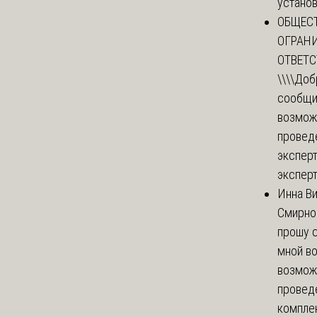
установи
ОБЩЕС
ОГРАН
ОТВЕТ
\\\\
Доб
сообщи
возмож
провед
эксперт
эксперт
Инна В
Смирно
прошу с
мной в
возмож
провед
комплек