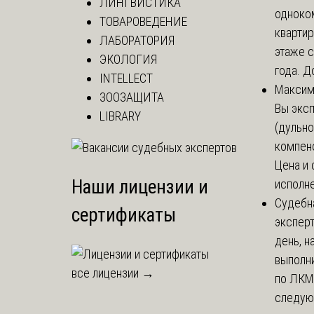
ЛИНГВИСТИКА
одноко
ТОВАРОВЕДЕНИЕ
кварти
ЛАБОРАТОРИЯ
этаже с
ЭКОЛОГИЯ
года. До
INTELLECT
Макси
ЗООЗАЩИТА
Вы экс
LIBRARY
(дульно
компенс
Цена и 
Наши лицензии и
исполне
Судебн
сертификаты
экспер
день, 
выполни
все лицензии →
по ЛКМ.
следую