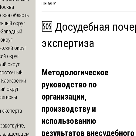
LIBRARY
Москва
ская область
льный округ
🆘 Досудебная поч
-Западный
округ
экспертиза
жский округ
ий округ
кий округ
Методологическое
восточный
-Кавказский
руководство по
ий округ
организации,
регионы
производству и
 эксперта
использованию
равствуйте,
результатов внесудебного
ь владельцем