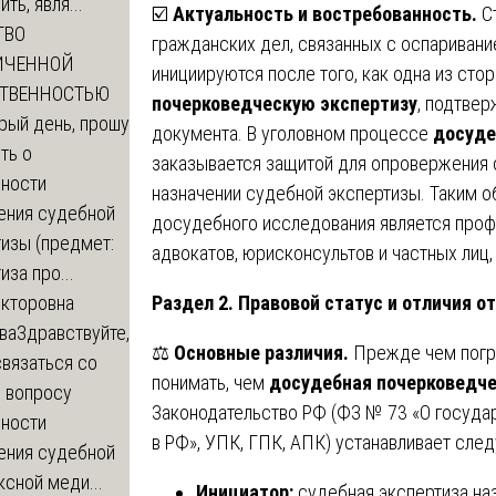
ть, явля...
☑️
Актуальность и востребованность.
Ст
ТВО
гражданских дел, связанных с оспаривани
ИЧЕННОЙ
инициируются после того, как одна из сто
СТВЕННОСТЬЮ
почерковедческую экспертизу
, подтве
рый день, прошу
документа. В уголовном процессе
досуде
ть о
заказывается защитой для опровержения о
ности
назначении судебной экспертизы. Таким о
ения судебной
досудебного исследования является про
изы (предмет:
адвокатов, юрисконсультов и частных лиц
иза про...
Раздел 2. Правовой статус и отличия о
икторовна
ва
Здравствуйте,
⚖️
Основные различия.
Прежде чем погру
вязаться со
понимать, чем
досудебная почерковедче
о вопросу
Законодательство РФ (ФЗ № 73 «О госуда
ности
в РФ», УПК, ГПК, АПК) устанавливает сле
ения судебной
сной меди...
Инициатор:
судебная экспертиза на