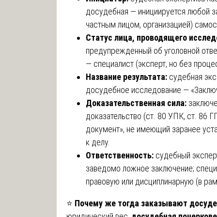
досудебная — инициируется любой з
частным лицом, организацией) самос
Статус лица, проводящего исслед
предупрежденный об уголовной ответ
— специалист (эксперт, но без проце
Название результата:
судебная экс
досудебное исследование — «Заключ
Доказательственная сила:
заключе
доказательство (ст. 80 УПК, ст. 86 
документ», не имеющий заранее уст
к делу.
Ответственность:
судебный эксперт
заведомо ложное заключение; специ
правовую или дисциплинарную (в рам
⭐
Почему же тогда заказывают досуде
юридический вес,
досудебная почеркове