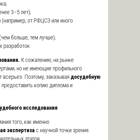
ка;
нее 3–5 лет);
и (например, от РФЦСЭ или иного
чем больше, тем лучше);
х разработок.
зования.
К сожалению, на рынке
ертами, но не имеющие профильного
т всерьез. Поэтому, заказывая
досудебную
е предоставить копию диплома и
.
судебного исследования
ания того, как именно
ая экспертиза
с научной точки зрения.
вательных этапов.