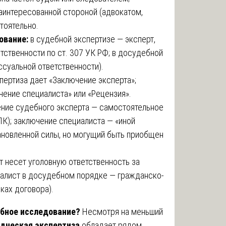
аинтересованной стороной (адвокатом,
тоятельно.
ование:
в судебной экспертизе — эксперт,
ственности по ст. 307 УК РФ; в досудебной
ссуальной ответственности).
пертиза дает «Заключение эксперта»;
ение специалиста» или «Рецензия».
ние судебного эксперта — самостоятельное
ГПК); заключение специалиста — «иной
ановленной силы, но могущий быть приобщен
 несет уголовную ответственность за
алист в досудебном порядке — гражданско-
ках договора).
бное исследование?
Несмотря на меньший
дческая экспертиза
обладает рядом