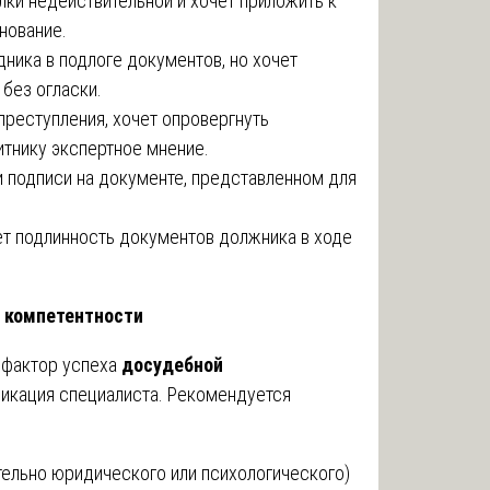
лки недействительной и хочет приложить к
нование.
ника в подлоге документов, но хочет
без огласки.
реступления, хочет опровергнуть
тнику экспертное мнение.
 подписи на документе, представленном для
.
т подлинность документов должника в ходе
и компетентности
фактор успеха
досудебной
икация специалиста. Рекомендуется
тельно юридического или психологического)