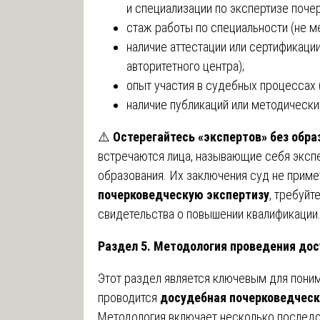
и специализации по экспертизе почер
стаж работы по специальности (не ме
наличие аттестации или сертификаци
авторитетного центра);
опыт участия в судебных процессах (
наличие публикаций или методически
⚠️
Остерегайтесь «экспертов» без обра
встречаются лица, называющие себя эксп
образования. Их заключения суд не приме
почерковедческую экспертизу
, требуйт
свидетельства о повышении квалификации
Раздел 5. Методология проведения до
Этот раздел является ключевым для поним
проводится
досудебная почерковедческ
Методология включает несколько последо