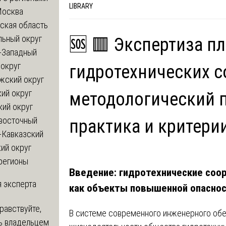
LIBRARY
Москва
ская область
льный округ
🆘 🟥 Экспертиза пл
-Западный
округ
гидротехнических с
жский округ
ий округ
методологический п
кий округ
восточный
практика и критери
-Кавказский
ий округ
регионы
Введение: гидротехнические соо
 эксперта
как объекты повышенной опасно
равствуйте,
В системе современного инженерного об
ь владельцем