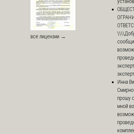
установи
ОБЩЕС
ОГРАН
ОТВЕТ
\\\\
Доб
все лицензии →
сообщи
возмож
провед
эксперт
эксперт
Инна В
Смирно
прошу с
мной в
возмож
провед
комплек