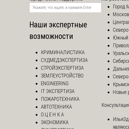
Город 
Москов
Центра
Наши экспертные
Северо
возможности
Южный 
Привол
КРИМИНАЛИСТИКА
Уральск
СУДМЕДЭКСПЕРТИЗА
Сибирс
СТРОЙЭКСПЕРТИЗА
Дальне
ЗЕМЛЕУСТРОЙСТВО
Северо
ENGINEERING
Крымск
IT ЭКСПЕРТИЗА
Новые 
ПОЖАРОТЕХНИКА
Консультация
АВТОТЕХНИКА
О Ц Е Н К А
Илья
Зд
ЭКОНОМИКА
являюс