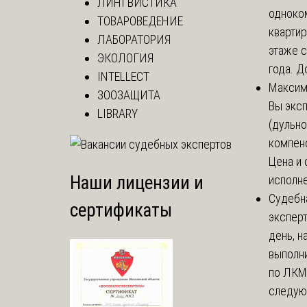
ЛИНГВИСТИКА
одноко
ТОВАРОВЕДЕНИЕ
кварти
ЛАБОРАТОРИЯ
этаже с
ЭКОЛОГИЯ
года. До
INTELLECT
Макси
ЗООЗАЩИТА
Вы экс
LIBRARY
(дульно
компенс
Цена и 
Наши лицензии и
исполне
Судебн
сертификаты
экспер
день, 
выполни
по ЛКМ.
следую