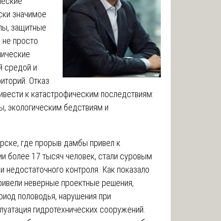
ческие
ски значимое
лы, защитные
 не просто
нические
й средой и
иторий. Отказ
ивести к катастрофическим последствиям:
ы, экологическим бедствиям и
Орске, где прорыв дамбы привел к
и более 17 тысяч человек, стали суровым
 недостаточного контроля. Как показало
ривели неверные проектные решения,
риод половодья, нарушения при
луатация гидротехнических сооружений.