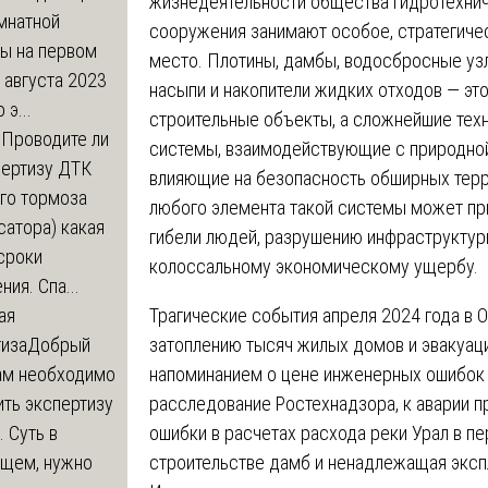
жизнедеятельности общества гидротехни
мнатной
сооружения занимают особое, стратегиче
ры на первом
место. Плотины, дамбы, водосбросные уз
 августа 2023
насыпи и накопители жидких отходов — это
 э...
строительные объекты, а сложнейшие тех
м
Проводите ли
системы, взаимодействующие с природно
пертизу ДТК
влияющие на безопасность обширных терр
го тормоза
любого элемента такой системы может пр
атора) какая
гибели людей, разрушению инфраструктур
сроки
колоссальному экономическому ущербу.
ния. Спа...
Трагические события апреля 2024 года в 
ая
затоплению тысяч жилых домов и эвакуаци
тиза
Добрый
напоминанием о цене инженерных ошибок и
нам необходимо
расследование Ростехнадзора, к аварии п
ть экспертизу
ошибки в расчетах расхода реки Урал в пе
 Суть в
строительстве дамб и ненадлежащая эксп
щем, нужно