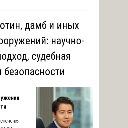
отин, дамб и иных
ооружений: научно-
одход, судебная
и безопасности
ружения
сти
еспечения