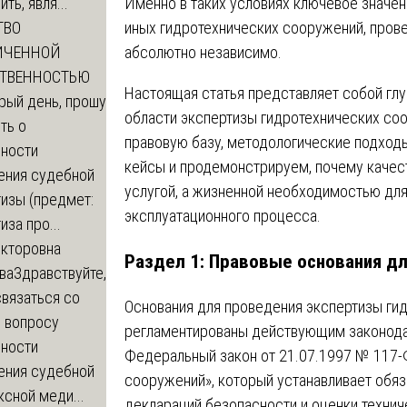
Именно в таких условиях ключевое значен
ть, явля...
иных гидротехнических сооружений, пров
ТВО
абсолютно независимо.
ИЧЕННОЙ
СТВЕННОСТЬЮ
Настоящая статья представляет собой глу
рый день, прошу
области экспертизы гидротехнических со
ть о
правовую базу, методологические подход
ности
кейсы и продемонстрируем, почему качест
ения судебной
услугой, а жизненной необходимостью для
изы (предмет:
эксплуатационного процесса.
иза про...
икторовна
Раздел 1: Правовые основания д
ва
Здравствуйте,
вязаться со
Основания для проведения экспертизы ги
о вопросу
регламентированы действующим законода
ности
Федеральный закон от 21.07.1997 № 117-
ения судебной
сооружений», который устанавливает обя
сной меди...
деклараций безопасности и оценки техниче