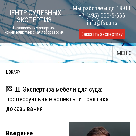
Skip
Мы работаем до 18-00!
ЦЕНТР СУДЕБНЫХ
to
+7 (495) 666-5-666
ЭКСПЕРТИЗ
content
info@fse.ms
Независимая экспертно-
криминалистическая лаборатория
Заказать экспертизу
МЕНЮ
LIBRARY
🆘 🟥 Экспертиза мебели для суда:
процессуальные аспекты и практика
доказывания
Введение