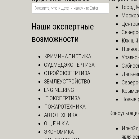
Город 
Москов
Центра
Наши экспертные
Северо
возможности
Южный 
Привол
КРИМИНАЛИСТИКА
Уральск
СУДМЕДЭКСПЕРТИЗА
Сибирс
СТРОЙЭКСПЕРТИЗА
Дальне
ЗЕМЛЕУСТРОЙСТВО
Северо
ENGINEERING
Крымск
IT ЭКСПЕРТИЗА
Новые 
ПОЖАРОТЕХНИКА
Консультация
АВТОТЕХНИКА
О Ц Е Н К А
Илья
Зд
ЭКОНОМИКА
являюс