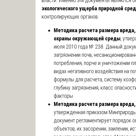
власти. Именно эти документы являются 
экологического ущерба природной сре
контролирующих органов.
Методика расчета размера вреда,
охраны окружающей среды
, утве
июля 2010 года № 238. Данный доку
загрязнении почв, несанкционирова
потребления, порче и уничтожении п
видах негативного воздействия на п
формулы для расчета, систему коэф
глубину загрязнения, класс опаснос
факторы.
Методика расчета размера вреда
утвержденная приказом Минприроды 
документ регламентирует порядок о
объектов, их засорении, заилении, и