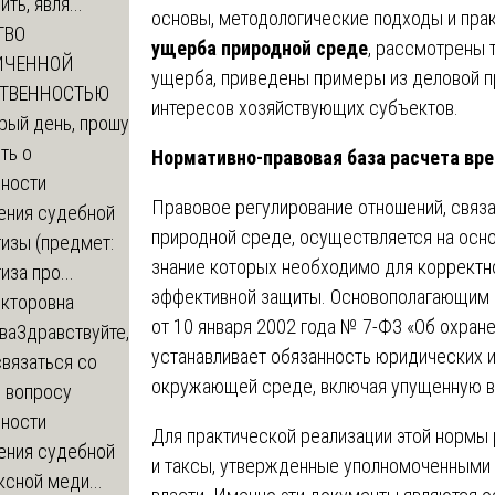
ть, явля...
основы, методологические подходы и пра
ТВО
ущерба природной среде
, рассмотрены 
ИЧЕННОЙ
ущерба, приведены примеры из деловой п
СТВЕННОСТЬЮ
интересов хозяйствующих субъектов.
рый день, прошу
ть о
Нормативно-правовая база расчета вр
ности
Правовое регулирование отношений, связ
ения судебной
природной среде, осуществляется на осн
изы (предмет:
знание которых необходимо для корректн
иза про...
эффективной защиты. Основополагающим 
икторовна
от 10 января 2002 года № 7-ФЗ «Об охран
ва
Здравствуйте,
устанавливает обязанность юридических 
вязаться со
окружающей среде, включая упущенную в
о вопросу
ности
Для практической реализации этой нормы
ения судебной
и таксы, утвержденные уполномоченными
сной меди...