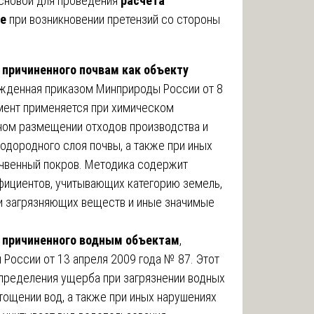
основой для проведения
расчета
де
при возникновении претензий со стороны
 причиненного почвам как объекту
ржденная приказом Минприроды России от 8
мент применяется при химическом
нном размещении отходов производства и
лодородного слоя почвы, а также при иных
очвенный покров. Методика содержит
фициентов, учитывающих категорию земель,
ти загрязняющих веществ и иные значимые
, причиненного водным объектам
,
России от 13 апреля 2009 года № 87. Этот
пределения ущерба при загрязнении водных
стощении вод, а также при иных нарушениях