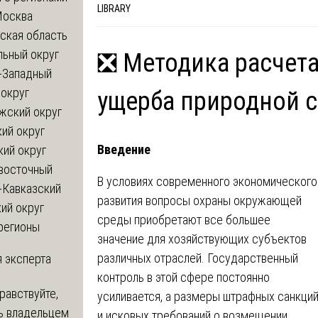
LIBRARY
Москва
ская область
льный округ
❎ Методика расчета
-Западный
округ
ущерба природной 
жский округ
ий округ
Введение
кий округ
восточный
В условиях современного экономического
-Кавказский
развития вопросы охраны окружающей
ий округ
среды приобретают все большее
регионы
значение для хозяйствующих субъектов
различных отраслей. Государственный
 эксперта
контроль в этой сфере постоянно
равствуйте,
усиливается, а размеры штрафных санкци
ь владельцем
и исковых требований о возмещении