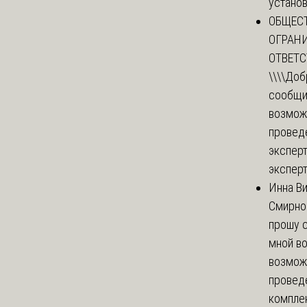
установи
ОБЩЕС
ОГРАН
ОТВЕТ
\\\\
Доб
сообщи
возмож
провед
эксперт
эксперт
Инна В
Смирно
прошу с
мной в
возмож
провед
комплек