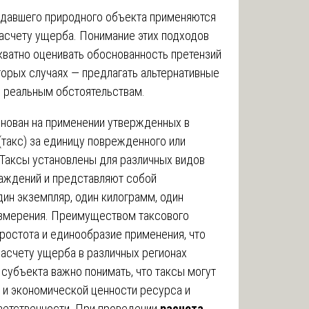
радавшего природного объекта применяются
асчету ущерба. Понимание этих подходов
ватно оценивать обоснованность претензий
торых случаях — предлагать альтернативные
 реальным обстоятельствам.
нован на применении утвержденных в
такс) за единицу поврежденного или
 Таксы установлены для различных видов
саждений и представляют собой
ин экземпляр, один килограмм, один
измерения. Преимуществом таксового
простота и единообразие применения, что
асчету ущерба в различных регионах
субъекта важно понимать, что таксы могут
 и экономической ценности ресурса и
ветственности. При проведении
расчета