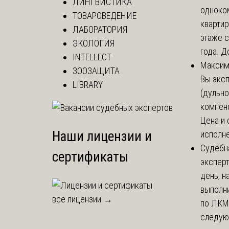
ЛИНГВИСТИКА
одноко
ТОВАРОВЕДЕНИЕ
кварти
ЛАБОРАТОРИЯ
этаже с
ЭКОЛОГИЯ
года. До
INTELLECT
Макси
ЗООЗАЩИТА
Вы экс
LIBRARY
(дульно
компенс
Цена и 
Наши лицензии и
исполне
Судебн
сертификаты
экспер
день, 
выполни
все лицензии →
по ЛКМ.
следую