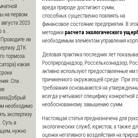
мнатной
вреда природе достигают сумм,
ры на первом
способных существенно повлиять на
 августа 2023
финансовое состояние предприятия. В это
 э...
методики
расчета экологического ущер
м
Проводите ли
необходимым элементом управления корп
пертизу ДТК
Деловая практика последних лет показыва
го тормоза
Росприроднадзор, Россельхознадзор, Рос
атора) какая
активно используют предоставленные им 
сроки
причиненного окружающей среде. При эт
ния. Спа...
требования основываются на утвержденны
ая
всегда учитывают специфику конкретной с
тиза
Добрый
необоснованному завышению сумм.
нам необходимо
ть экспертизу
Настоящая статья предназначена для руко
 Суть в
экологических служб, юристов, а также дл
щем, нужно
оценки негативного воздействия на приро