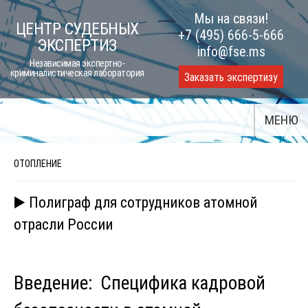
Skip
Мы на связи!
ЦЕНТР СУДЕБНЫХ
to
+7 (495) 666-5-666
ЭКСПЕРТИЗ
content
info@fse.ms
Независимая экспертно-
криминалистическая лаборатория
Заказать экспертизу
МЕНЮ
ОТОПЛЕНИЕ
▶️ Полиграф для сотрудников атомной
отрасли России
Введение: Специфика кадровой