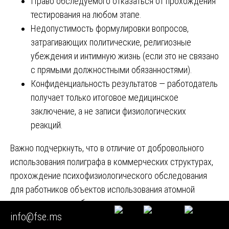
Право обследуемого отказаться от прохождения
тестирования на любом этапе.
Недопустимость формулировки вопросов,
затрагивающих политические, религиозные
убеждения и интимную жизнь (если это не связано
с прямыми должностными обязанностями).
Конфиденциальность результатов — работодатель
получает только итоговое медицинское
заключение, а не записи физиологических
реакций.
Важно подчеркнуть, что в отличие от добровольного
использования полиграфа в коммерческих структурах,
прохождение психофизиологического обследования
для работников объектов использования атомной
энергии является обязательным в силу прямого
info@fse.ms
указания закона. Отказ от прохождения обследования