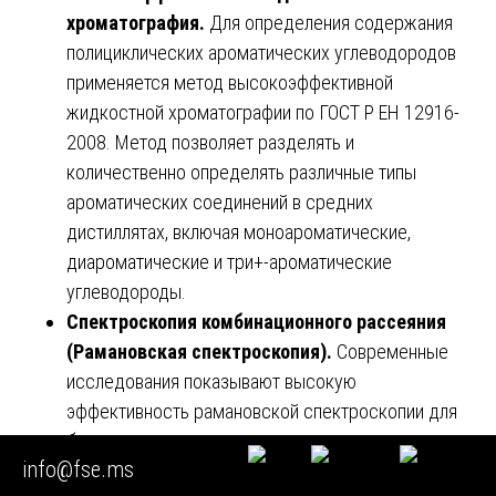
хроматография.
Для определения содержания
полициклических ароматических углеводородов
применяется метод высокоэффективной
жидкостной хроматографии по ГОСТ Р ЕН 12916-
2008. Метод позволяет разделять и
количественно определять различные типы
ароматических соединений в средних
дистиллятах, включая моноароматические,
диароматические и три+-ароматические
углеводороды.
Спектроскопия комбинационного рассеяния
(Рамановская спектроскопия).
Современные
исследования показывают высокую
эффективность рамановской спектроскопии для
быстрого скрининга дизельного топлива с целью
info@fse.ms
обнаружения фальсификации тяжелыми