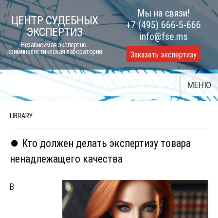
Skip
Мы на связи!
ЦЕНТР СУДЕБНЫХ
to
+7 (495) 666-5-666
ЭКСПЕРТИЗ
content
info@fse.ms
Независимая экспертно-
криминалистическая лаборатория
Заказать экспертизу
МЕНЮ
LIBRARY
⏺️ Кто должен делать экспертизу товара
ненадлежащего качества
В