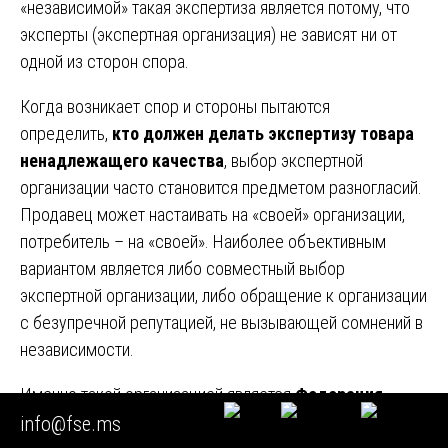
«независимой» такая экспертиза является потому, что
эксперты (экспертная организация) не зависят ни от
одной из сторон спора.
Когда возникает спор и стороны пытаются
определить,
кто должен делать экспертизу товара
ненадлежащего качества
, выбор экспертной
организации часто становится предметом разногласий.
Продавец может настаивать на «своей» организации,
потребитель – на «своей». Наиболее объективным
вариантом является либо совместный выбор
экспертной организации, либо обращение к организации
с безупречной репутацией, не вызывающей сомнений в
независимости.
Именно такой организацией является
Федерация
Судебных Экспертов
, официальный сайт которой
info@fse.ms