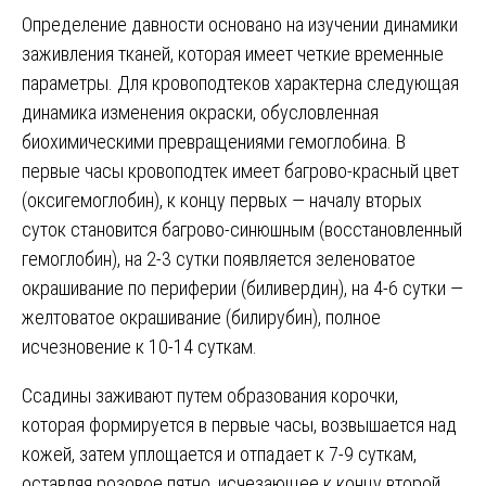
Определение давности основано на изучении динамики
заживления тканей, которая имеет четкие временные
параметры. Для кровоподтеков характерна следующая
динамика изменения окраски, обусловленная
биохимическими превращениями гемоглобина. В
первые часы кровоподтек имеет багрово-красный цвет
(оксигемоглобин), к концу первых — началу вторых
суток становится багрово-синюшным (восстановленный
гемоглобин), на 2-3 сутки появляется зеленоватое
окрашивание по периферии (биливердин), на 4-6 сутки —
желтоватое окрашивание (билирубин), полное
исчезновение к 10-14 суткам.
Ссадины заживают путем образования корочки,
которая формируется в первые часы, возвышается над
кожей, затем уплощается и отпадает к 7-9 суткам,
оставляя розовое пятно, исчезающее к концу второй