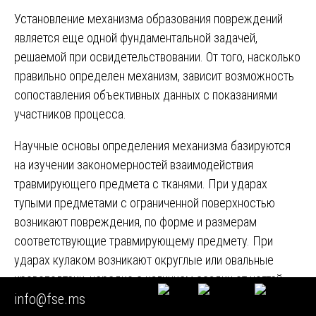
Установление механизма образования повреждений
является еще одной фундаментальной задачей,
решаемой при освидетельствовании. От того, насколько
правильно определен механизм, зависит возможность
сопоставления объективных данных с показаниями
участников процесса.
Научные основы определения механизма базируются
на изучении закономерностей взаимодействия
травмирующего предмета с тканями. При ударах
тупыми предметами с ограниченной поверхностью
возникают повреждения, по форме и размерам
соответствующие травмирующему предмету. При
ударах кулаком возникают округлые или овальные
кровоподтеки, нередко с наличием ссадин от ногтей.
info@fse.ms
При ударах ногой — обширные кровоподтеки