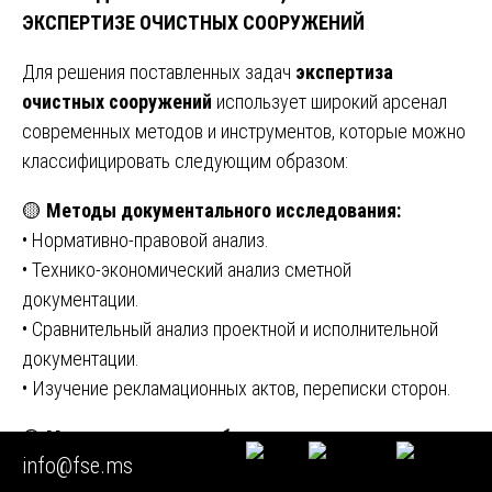
ЭКСПЕРТИЗЕ ОЧИСТНЫХ СООРУЖЕНИЙ
Для решения поставленных задач
экспертиза
очистных сооружений
использует широкий арсенал
современных методов и инструментов, которые можно
классифицировать следующим образом:
🟡
Методы документального исследования:
• Нормативно-правовой анализ.
• Технико-экономический анализ сметной
документации.
• Сравнительный анализ проектной и исполнительной
документации.
• Изучение рекламационных актов, переписки сторон.
🟡
Методы натурного обследования:
info@fse.ms
•
Визуально-оптический метод:
осмотр, фото- и