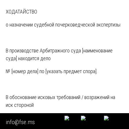
ХОДАТАЙСТВО
о назначении судебной почерковедческой экспертизы
В производстве Арбитражного суда [наименование
суда] находится дело
№ [номер дела] по [указать предмет спора].
В обоснование исковых требований / возражений на
иск стороной
[наименование стороны] представлен [наименование
info@fse.ms
документа, например,